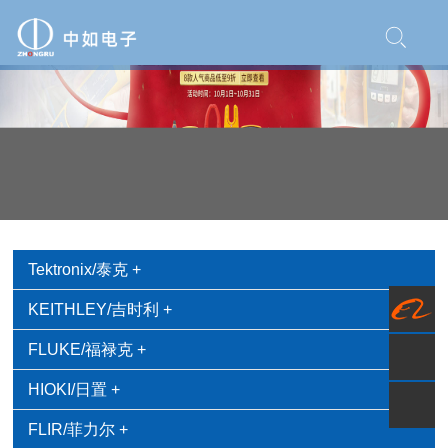
Tektronix/泰克
+
KEITHLEY/吉时利
+
FLUKE/福禄克
+
HIOKI/日置
+
FLIR/菲力尔
+