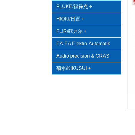
FLUKE/福禄克
+
HIOKI/日置
+
FLIR/菲力尔
+
EA-EA Elektro-Automatik
+
Audio precision & GRAS
+
菊水/KIKUSUI
+