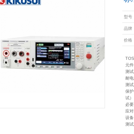
型号
品牌
价格
TO
元件
测试
耐电
测试
保护
试）
必要
应对
设备
测试