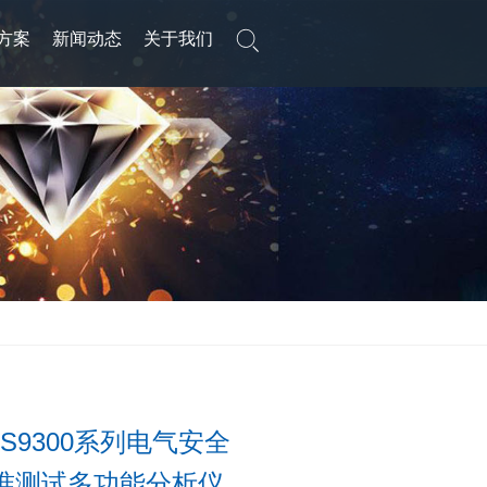
方案
新闻动态
关于我们
泰克
技术支持
中如新闻
公司简介
/吉时利
行业应用
展会展览
资质荣誉
禄克
产品资讯
FAQ（常见问题）
员工风采
招贤纳才
联系我们
ro-Automatik
sion & GRAS
UI
OS9300系列电气安全
准测试多功能分析仪