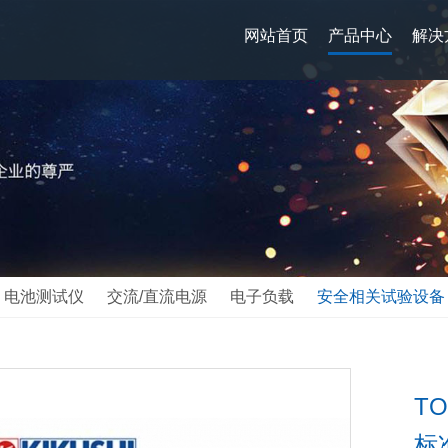
网站首页
产品中心
解决
Tektronix/
KEITHLEY
FLUKE/福
HIOKI/日置
FLIR/菲力尔
EA-EA Elekt
Audio preci
电池测试仪
交流/直流电源
电子负载
安全相关试验设备
菊水/KIKUS
T
标